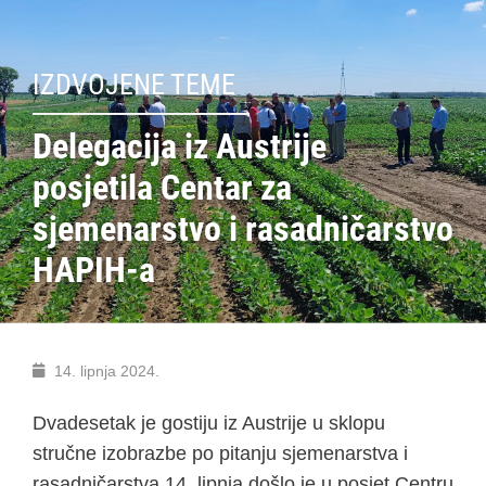
IZDVOJENE TEME
Delegacija iz Austrije
posjetila Centar za
sjemenarstvo i rasadničarstvo
HAPIH-a
14. lipnja 2024.
Dvadesetak je gostiju iz Austrije u sklopu
stručne izobrazbe po pitanju sjemenarstva i
rasadničarstva 14. lipnja došlo je u posjet Centru