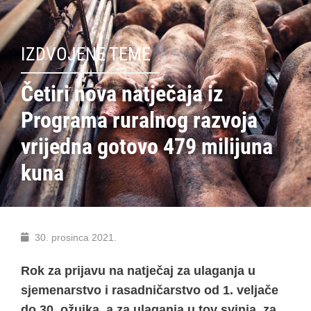
IZDVOJENE TEME
Četiri nova natječaja iz
Programa ruralnog razvoja
vrijedna gotovo 479 milijuna
kuna
30. prosinca 2021.
Rok za prijavu na natječaj za ulaganja u
sjemenarstvo i rasadničarstvo od 1. veljače
do 30. ožujka, a za ulaganja u tov svinja, za