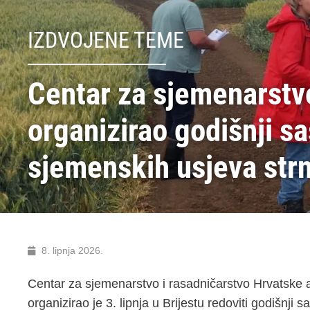
IZDVOJENE TEME
Centar za sjemenarstvo
organizirao godišnji s
sjemenskih usjeva strn
8. lipnja 2026.
Centar za sjemenarstvo i rasadničarstvo Hrvatske a
organizirao je 3. lipnja u Brijestu redoviti godišnji 