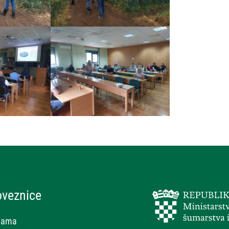
oveznice
nama