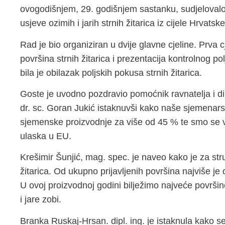
ovogodišnjem, 29. godišnjem sastanku, sudjeloval
usjeve ozimih i jarih strnih žitarica iz cijele Hrvatske
Rad je bio organiziran u dvije glavne cjeline. Prva cj
površina strnih žitarica i prezentacija kontrolnog pol
bila je obilazak poljskih pokusa strnih žitarica.
Goste je uvodno pozdravio pomoćnik ravnatelja i di
dr. sc. Goran Jukić istaknuvši kako naše sjemenars
sjemenske proizvodnje za više od 45 % te smo se vr
ulaska u EU.
Krešimir Šunjić, mag. spec. je naveo kako je za str
žitarica. Od ukupno prijavljenih površina najviše je 
U ovoj proizvodnoj godini bilježimo najveće površ
i jare zobi.
Branka Ruskaj-Hrsan. dipl. ing. je istaknula kako se