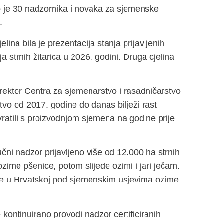
o je 30 nadzornika i novaka za sjemenske
.
elina bila je prezentacija stanja prijavljenih
ja strnih žitarica u 2026. godini. Druga cjelina
rektor Centra za sjemenarstvo i rasadničarstvo
tvo od 2017. godine do danas bilježi rast
atili s proizvodnjom sjemena na godine prije
učni nadzor prijavljeno više od 12.000 ha strnih
ozime pšenice, potom slijede ozimi i jari ječam.
ine u Hrvatskoj pod sjemenskim usjevima ozime
 kontinuirano provodi nadzor certificiranih