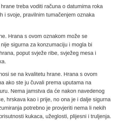
a hrane treba voditi računa o datumima roka
lijih i svoje, pravilnim tumačenjem oznaka
hrane. Hrana s ovom oznakom može se
nije sigurna za konzumaciju i mogla bi
 hrana, poput svježe ribe, svježeg mesa i
ka.
dnosi se na kvalitetu hrane. Hrana s ovom
uma ako ste ju čuvali prema uputama na
ksturu. Nema jamstva da će nakon navedenog
ce, hrskava kao i prije, no ona je i dalje sigurna
zumiranja potrebno je provjeriti nema li nekih
sutnosti kukaca, užeglosti, plijesni i truljenja.