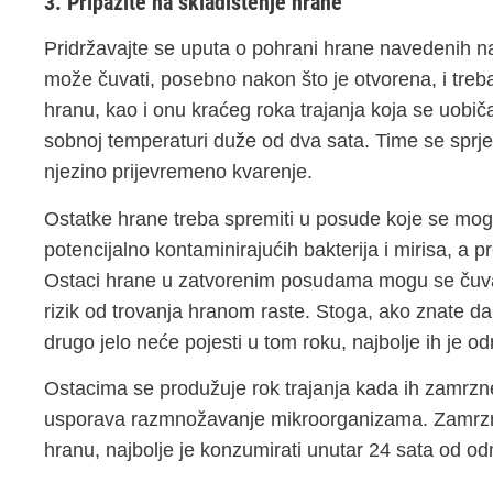
3. Pripazite na skladištenje hrane
Pridržavajte se uputa o pohrani hrane navedenih na
može čuvati, posebno nakon što je otvorena, i treba
hranu, kao i onu kraćeg roka trajanja koja se uobič
sobnoj temperaturi duže od dva sata. Time se spr
njezino prijevremeno kvarenje.
Ostatke hrane treba spremiti u posude koje se mogu 
potencijalno kontaminirajućih bakterija i mirisa, a 
Ostaci hrane u zatvorenim posudama mogu se čuvati
rizik od trovanja hranom raste. Stoga, ako znate da
drugo jelo neće pojesti u tom roku, najbolje ih je 
Ostacima se produžuje rok trajanja kada ih zamrzn
usporava razmnožavanje mikroorganizama. Zamrzn
hranu, najbolje je konzumirati unutar 24 sata od o