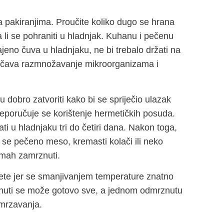
 pakiranjima. Proučite koliko dugo se hrana
 li se pohraniti u hladnjak. Kuhanu i pečenu
ajeno čuva u hladnjaku, ne bi trebalo držati na
ječava razmnožavanje mikroorganizama i
dobro zatvoriti kako bi se spriječio ulazak
preporučuje se korištenje hermetičkih posuda.
 u hladnjaku tri do četiri dana. Nakon toga,
 se pečeno meso, kremasti kolači ili neko
odmah zamrznuti.
ete jer se smanjivanjem temperature znatno
uti se može gotovo sve, a jednom odmrznutu
dmrzavanja.