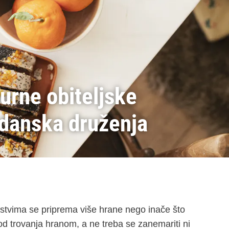
gurne obiteljske
gdanska druženja
ćanstvima se priprema više hrane nego inače što
 od trovanja hranom, a ne treba se zanemariti ni