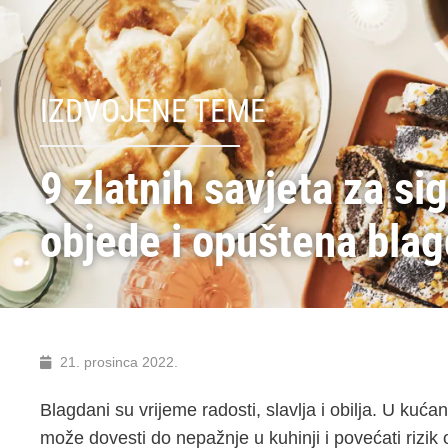
IZDVOJENE TEME
9 zlatnih savjeta za si
objede i opuštena bla
21. prosinca 2022.
Blagdani su vrijeme radosti, slavlja i obilja. U ku
može dovesti do nepažnje u kuhinji i povećati rizik