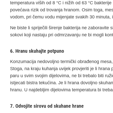
temperatura viših od 8 °C i nižih od 63 °C bakterij
povećava rizik od trovanja hranom. Osim toga, me
vodom, pri čemu vodu mijenjate svakih 30 minuta, il
Ne biste li spriječili širenje bakterija ne zaboravit
sokovi koji nastaju pri odmrzavanju ne bi mogli kon
6. Hranu skuhajte potpuno
Konzumacija nedovoljno termički obrađenog mesa, r
Stoga, na kraju kuhanja uvijek provjeriti je li hran
paru u svim svojim dijelovima, ne bi trebalo biti ruži
istjecati bistra tekućina. Je li hrana dovoljno sku
hranu. U najdebljim dijelovima temperatura bi trebala 
7. Odvojite sirovu od skuhane hrane