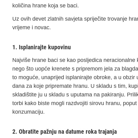
količina hrane koja se baci.
Uz ovih devet zlatnih savjeta spriječite trovanje h
vrijeme i novac.
1. Isplanirajte kupovinu
Najviše hrane baci se kao posljedica neracionalne k
nego što uopće krenete s pripremom jela za blagdans
to moguće, unaprijed isplanirajte obroke, a u obzir u
dana za koje pripremate hranu. U skladu s tim, kupi
skladištite ju u skladu s uputama na pakiranju. Pri
torbi kako biste mogli razdvojiti sirovu hranu, popu
konzumaciju.
2. Obratite pažnju na datume roka trajanja