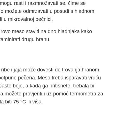
e mogu rasti i razmnožavati se, čime se
so možete odmrzavati u posudi s hladnom
i u mikrovalnoj pećnici.
e sirovo meso staviti na dno hladnjaka kako
taminirati drugu hranu.
ibe i jaja može dovesti do trovanja hranom.
a potpuno pečena. Meso treba isparavati vruću
časte boje, a kada ga pritisnete, trebala bi
hana možete provjeriti i uz pomoć termometra za
biti 75 °C ili viša.