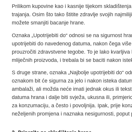
Prilikom kupovine kao i kasnije tijekom skladištenj
trajanja. Osim što tako štitite zdravlje svojih najmi
možete smanjiti bacanje hrane.
Oznaka „Upotrijebiti do“ odnosi se na sigurnost 
upotrijebiti do navedenog datuma, nakon čega više 
prouzročiti zdravstvene tegobe. To je lako kvarljiva
mliječnih proizvoda, i trebala bi se baciti nakon iste
S druge strane, oznaka „Najbolje upotrijebiti do“ o
oznakom bit će sigurna za jelo i nakon isteka dat
ambalaži, ali možda neće imati jednak okus ili te
datuma hrana i dalje biti svježa, ukusna ili, primjeri
za konzumaciju, a često i povoljnija. Ipak, prije kon
neželjenih promjena i naznaka nesigurnosti, poput pri