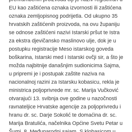
EU kao zaštićena oznaka izvornosti ili zaštićena
oznaka zemljopisnog podrijetla. Od ukupno 35
hrvatskih zaštićenih proizvoda, na ovu županiju
se odnose zaštićeni nazivi Istarski pršut te Istra
za ekstra djevičansko maslinovo ulje, dok je u
postupku registracije Meso istarskog goveda
boškarina, Istarski med i Istarski ovčji sir, a što je
možda najbitnije današnjim sudionicima Sajma,
u pripremi je i postupak zaštite naziva na
nacionalnoj razini za Istarsku kobasicu, rekla je
ministrica poljoprivrede mr. sc. Marija Vučković
otvarajući 13. svibnja ove godine u nazočnosti
ravnateljice Hrvatske agencije za poljoprivredu i
hranu dr. sc. Darje Sokolić te domaćina dr. sc.
Marija Bratulića, načelnika Općine Svetu Petar u
Šumi, 8. Međunarodni sajam „S klobasicom u