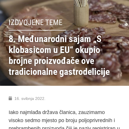
IZDVOJENE TEME
8. Međunarodni sajam „S
klobasicom u EU“ okupio
brojne proizvođače ove
tradicionalne gastrodelicije
16. svibnja 2022.
Iako najmlađa država članica, zauzimamo
visoko sedmo mjesto po broju poljoprivrednih i
prehrambenih proizvoda čiji je naziv registriran u