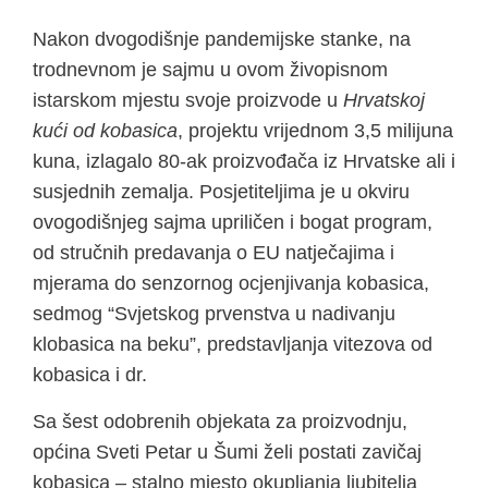
Nakon dvogodišnje pandemijske stanke, na
trodnevnom je sajmu u ovom živopisnom
istarskom mjestu svoje proizvode u
Hrvatskoj
kući od kobasica
, projektu vrijednom 3,5 milijuna
kuna, izlagalo 80-ak proizvođača iz Hrvatske ali i
susjednih zemalja. Posjetiteljima je u okviru
ovogodišnjeg sajma upriličen i bogat program,
od stručnih predavanja o EU natječajima i
mjerama do senzornog ocjenjivanja kobasica,
sedmog “Svjetskog prvenstva u nadivanju
klobasica na beku”, predstavljanja vitezova od
kobasica i dr.
Sa šest odobrenih objekata za proizvodnju,
općina Sveti Petar u Šumi želi postati zavičaj
kobasica – stalno mjesto okupljanja ljubitelja