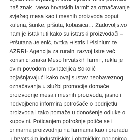
naš znak „Meso hrvatskih farmi“ za označavanje
svježeg mesa kao i mesnih proizvoda poput
kulena, šunke, pršuta, kobasica… Zadovoljstvo
nam je istaknuti kako su istarski proizvođači –
Pršutana Jelenić, tvrtka Histris i Pisinium te
AZRRI- Agencija za ruralni razvoj Istre već
korisnici znaka Meso hrvatskih farmi“, rekla je
ovim povodom ravnateljica Sokolić
pojašnjavajući kako ovaj sustav neobaveznog
označavanja u službi promocije domaće
proizvodnje mesa i mesnih proizvoda, jasno i
nedvojbeno informira potrošače o podrijetlu
proizvoda i tako pomaže u donošenje odluke o
kupovini. Poticanjem potrošnje potiče se i
primarna proizvodnju na farmama kao i preradu
u hrvatskim industrijskim i obrtničkim pogonima.