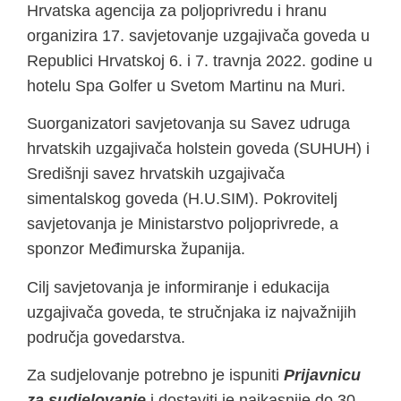
Hrvatska agencija za poljoprivredu i hranu
organizira 17. savjetovanje uzgajivača goveda u
Republici Hrvatskoj 6. i 7. travnja 2022. godine u
hotelu Spa Golfer u Svetom Martinu na Muri.
Suorganizatori savjetovanja su Savez udruga
hrvatskih uzgajivača holstein goveda (SUHUH) i
Središnji savez hrvatskih uzgajivača
simentalskog goveda (H.U.SIM). Pokrovitelj
savjetovanja je Ministarstvo poljoprivrede, a
sponzor Međimurska županija.
Cilj savjetovanja je informiranje i edukacija
uzgajivača goveda, te stručnjaka iz najvažnijih
područja govedarstva.
Za sudjelovanje potrebno je ispuniti
Prijavnicu
za sudjelovanje
i dostaviti je najkasnije do 30.