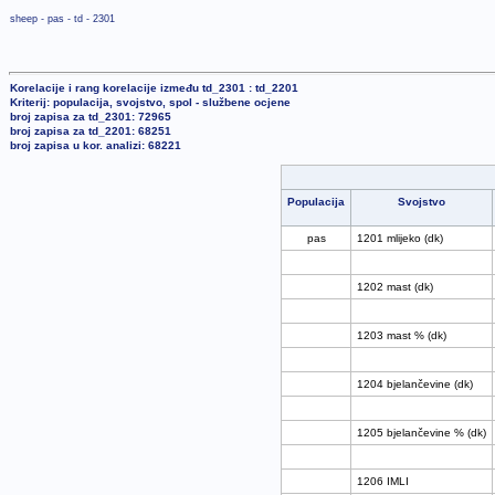
sheep - pas - td - 2301
Korelacije i rang korelacije između td_2301 : td_2201
Kriterij: populacija, svojstvo, spol - službene ocjene
broj zapisa za td_2301: 72965
broj zapisa za td_2201: 68251
broj zapisa u kor. analizi: 68221
Populacija
Svojstvo
pas
1201 mlijeko (dk)
1202 mast (dk)
1203 mast % (dk)
1204 bjelančevine (dk)
1205 bjelančevine % (dk)
1206 IMLI