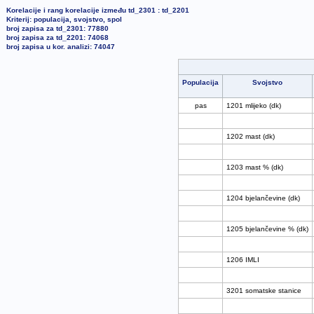
Korelacije i rang korelacije između td_2301 : td_2201
Kriterij: populacija, svojstvo, spol
broj zapisa za td_2301: 77880
broj zapisa za td_2201: 74068
broj zapisa u kor. analizi: 74047
Populacija
Svojstvo
pas
1201 mlijeko (dk)
1202 mast (dk)
1203 mast % (dk)
1204 bjelančevine (dk)
1205 bjelančevine % (dk)
1206 IMLI
3201 somatske stanice