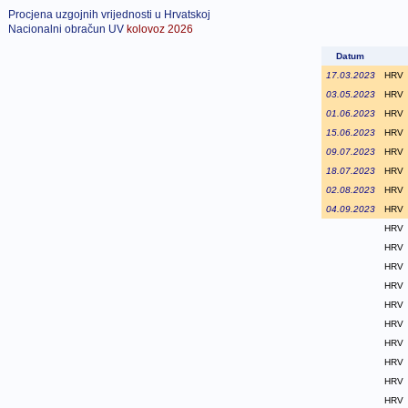
Procjena uzgojnih vrijednosti u Hrvatskoj
Nacionalni obračun UV
kolovoz 2026
Datum
17.03.2023
HRV
03.05.2023
HRV
01.06.2023
HRV
15.06.2023
HRV
09.07.2023
HRV
18.07.2023
HRV
02.08.2023
HRV
04.09.2023
HRV
HRV
HRV
HRV
HRV
HRV
HRV
HRV
HRV
HRV
HRV